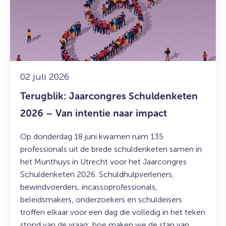
Schuldenketen
2026
–
Van
intentie
naar
impact
02 juli 2026
Terugblik: Jaarcongres Schuldenketen
2026 – Van intentie naar impact
Op donderdag 18 juni kwamen ruim 135
professionals uit de brede schuldenketen samen in
het Munthuys in Utrecht voor het Jaarcongres
Schuldenketen 2026. Schuldhulpverleners,
bewindvoerders, incassoprofessionals,
beleidsmakers, onderzoekers en schuldeisers
troffen elkaar voor een dag die volledig in het teken
stond van de vraag: hoe maken we de stap van