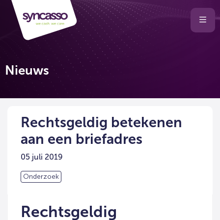
Selecteer
Ope
men
taal
van
de
Nieuws
website
Rechtsgeldig betekenen
aan een briefadres
05 juli 2019
Onderzoek
Rechtsgeldig