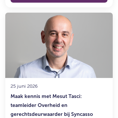
Lees
meer
over:
Maak
kennis
met
Mesut
Tasci:
teamleider
Overheid
en
gerechtsdeurwaarder
25 juni 2026
bij
Maak kennis met Mesut Tasci:
Syncasso
teamleider Overheid en
gerechtsdeurwaarder bij Syncasso