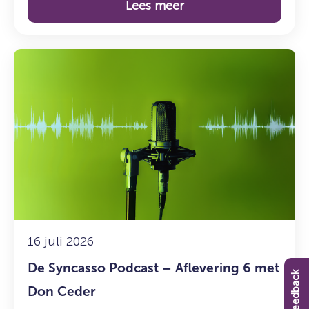
Lees meer
Lees
meer
over:
De
Syncasso
Podcast
–
Aflevering
6
met
Don
Ceder
16 juli 2026
De Syncasso Podcast – Aflevering 6 met
Feedback
Don Ceder