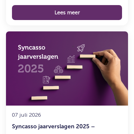
Lees meer
Lees
meer
over:
Syncasso
jaarverslagen
2025
–
Perspectief
en
duurzame
resultaten
07 juli 2026
Syncasso jaarverslagen 2025 –