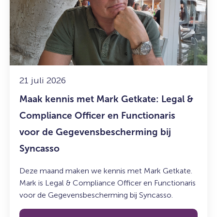
met
Mark
Getkate:
Legal
&
Compliance
Officer
21 juli 2026
en
Maak kennis met Mark Getkate: Legal &
Functionaris
voor
Compliance Officer en Functionaris
de
voor de Gegevensbescherming bij
Gegevensbescherming
Syncasso
bij
Syncasso
Deze maand maken we kennis met Mark Getkate.
Mark is Legal & Compliance Officer en Functionaris
voor de Gegevensbescherming bij Syncasso.