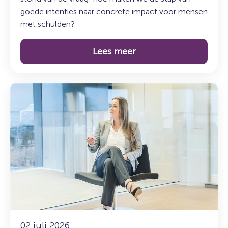
goede intenties naar concrete impact voor mensen
met schulden?
Lees meer
Lees
meer
over:
Duurzaam
incasseren:
sturen
op
resultaat
én
maatschappelijke
impact
02 juli 2026