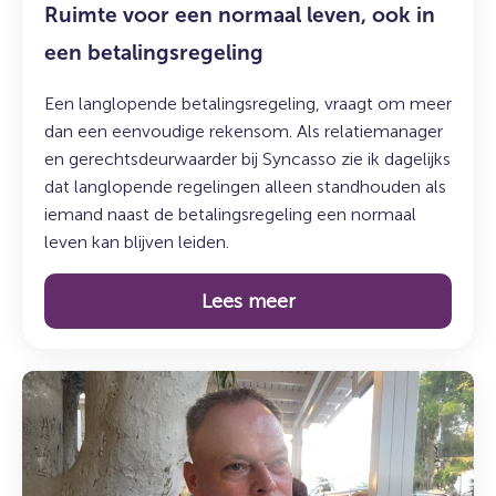
Ruimte voor een normaal leven, ook in
een betalingsregeling
Een langlopende betalingsregeling, vraagt om meer
dan een eenvoudige rekensom. Als relatiemanager
en gerechtsdeurwaarder bij Syncasso zie ik dagelijks
dat langlopende regelingen alleen standhouden als
iemand naast de betalingsregeling een normaal
leven kan blijven leiden.
Lees meer
Lees
meer
over:
Maak
kennis