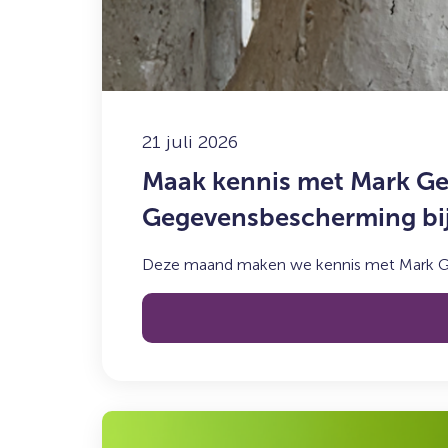
Getkate:
Legal
&
Compliance
Officer
21 juli 2026
en
Functionaris
Maak kennis met Mark Get
voor
Gegevensbescherming bi
de
Gegevensbescherming
bij
Deze maand maken we kennis met Mark Getk
Syncasso
Lees
meer