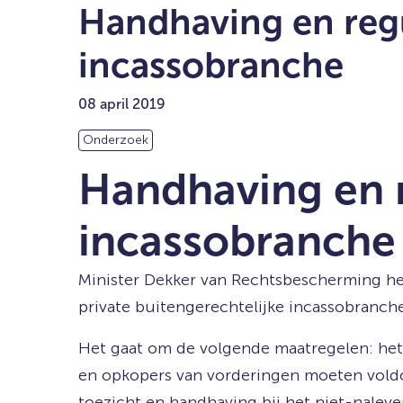
Handhaving en regu
incassobranche
08 april 2019
Onderzoek
Handhaving en r
incassobranche
Minister Dekker van Rechtsbescherming he
private buitengerechtelijke incassobranch
Het gaat om de volgende maatregelen: het 
en opkopers van vorderingen moeten voldo
toezicht en handhaving bij het niet-naleve