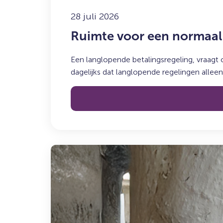
betalingsregeling
28 juli 2026
Ruimte voor een normaal 
Een langlopende betalingsregeling, vraagt
dagelijks dat langlopende regelingen allee
Lees
meer
over:
Maak
kennis
met
Mark