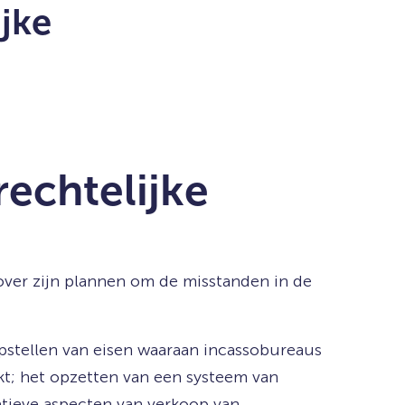
jke
echtelijke
over zijn plannen om de misstanden in de
pstellen van eisen waaraan incassobureaus
t; het opzetten van een systeem van
atieve aspecten van verkoop van