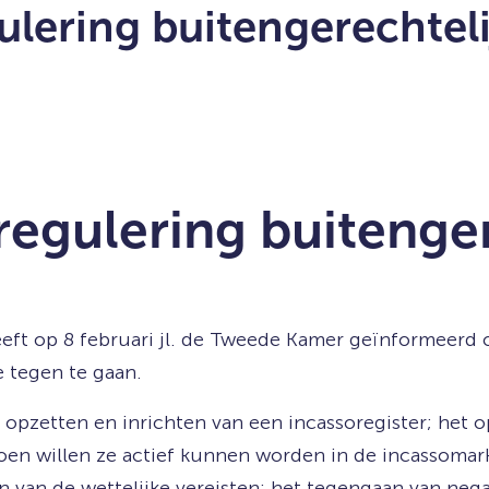
lering buitengerechteli
egulering buitenger
eft op 8 februari jl. de Tweede Kamer geïnformeerd 
e tegen te gaan.
opzetten en inrichten van een incassoregister; het o
en willen ze actief kunnen worden in de incassomark
n van de wettelijke vereisten; het tegengaan van neg