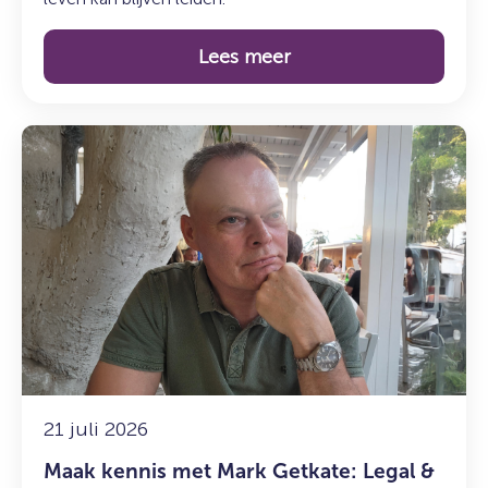
Lees meer
Lees
meer
over:
Maak
kennis
met
Mark
Getkate:
Legal
&
Compliance
Officer
21 juli 2026
en
Maak kennis met Mark Getkate: Legal &
Functionaris