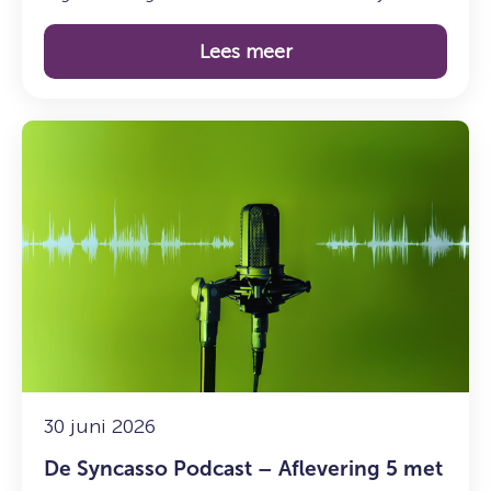
Lees meer
Lees
meer
over:
De
Syncasso
Podcast
–
Aflevering
5
met
Sadik
Harchaoui
30 juni 2026
(SFGN)
De Syncasso Podcast – Aflevering 5 met