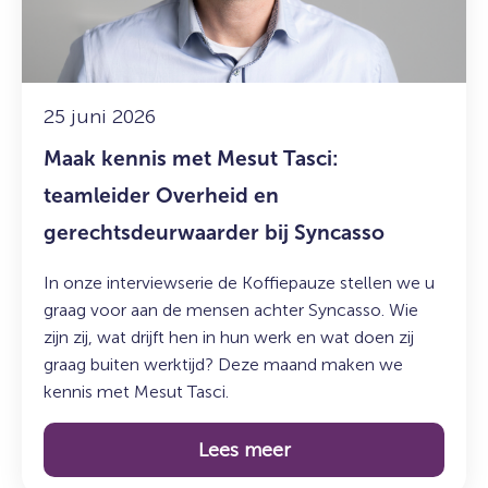
Tasci:
teamleider
Overheid
en
gerechtsdeurwaarder
25 juni 2026
bij
Maak kennis met Mesut Tasci:
Syncasso
teamleider Overheid en
gerechtsdeurwaarder bij Syncasso
In onze interviewserie de Koffiepauze stellen we u
graag voor aan de mensen achter Syncasso. Wie
zijn zij, wat drijft hen in hun werk en wat doen zij
graag buiten werktijd? Deze maand maken we
kennis met Mesut Tasci.
Lees meer