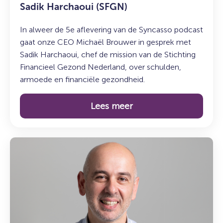
Sadik Harchaoui (SFGN)
In alweer de 5e aflevering van de Syncasso podcast
gaat onze CEO Michaël Brouwer in gesprek met
Sadik Harchaoui, chef de mission van de Stichting
Financieel Gezond Nederland, over schulden,
armoede en financiële gezondheid.
Lees meer
Lees
meer
over:
Maak
kennis
met
Mesut