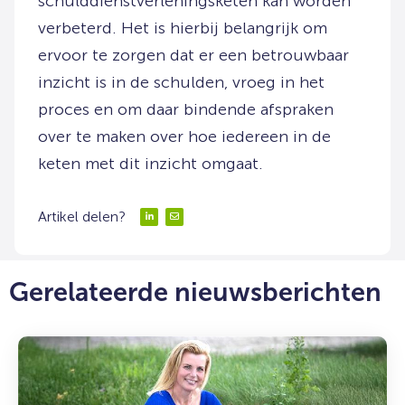
schulddienstverleningsketen kan worden
verbeterd. Het is hierbij belangrijk om
ervoor te zorgen dat er een betrouwbaar
inzicht is in de schulden, vroeg in het
proces en om daar bindende afspraken
over te maken over hoe iedereen in de
keten met dit inzicht omgaat.
Artikel delen?
Delen
Delen
via
via
LinkedIn
Email
Gerelateerde nieuwsberichten
Lees
meer
over: