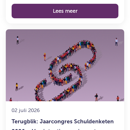
Lees meer
Lees
meer
over:
Terugblik:
Jaarcongres
Schuldenketen
2026
–
Van
intentie
naar
impact
02 juli 2026
Terugblik: Jaarcongres Schuldenketen