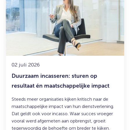
over:
Duurzaam
incasseren:
sturen
op
resultaat
én
maatschappelijke
impact
02 juli 2026
Duurzaam incasseren: sturen op
resultaat én maatschappelijke impact
Steeds meer organisaties kijken kritisch naar de
maatschappelijke impact van hun dienstverlening.
Dat geldt ook voor incasso. Waar succes vroeger
vooral werd afgemeten aan opbrengst, groeit
tegenwoordig de behoefte om breder te kijken.