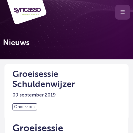
Selecteer
Ope
men
taal
van
de
Nieuws
website
Groeisessie
Schuldenwijzer
09 september 2019
Onderzoek
Groeisessie