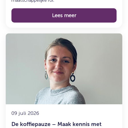
maatschappelijke rol.
Lees meer
Lees
meer
over:
De
koffiepauze
–
Maak
kennis
met
Marije
09 juli 2026
De koffiepauze – Maak kennis met