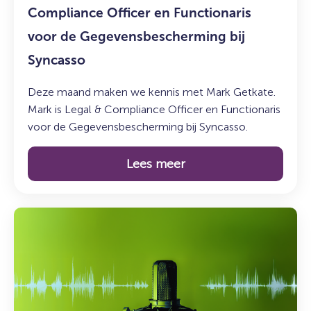
voor
Compliance Officer en Functionaris
de
voor de Gegevensbescherming bij
Gegevensbescherming
Syncasso
bij
Syncasso
Deze maand maken we kennis met Mark Getkate.
Mark is Legal & Compliance Officer en Functionaris
voor de Gegevensbescherming bij Syncasso.
Lees meer
Lees
meer
over:
De
Syncasso
Podcast