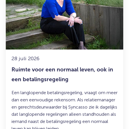
Ruimte
voor
een
normaal
leven,
ook
in
een
betalingsregeling
28 juli 2026
Ruimte voor een normaal leven, ook in
een betalingsregeling
Een langlopende betalingsregeling, vraagt om meer
dan een eenvoudige rekensom. Als relatiemanager
en gerechtsdeurwaarder bij Syncasso zie ik dagelijks
dat langlopende regelingen alleen standhouden als
iemand naast de betalingsregeling een normaal
leven kan blijven leiden.