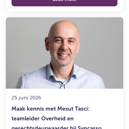
Lees
meer
over:
Maak
kennis
met
Mesut
Tasci:
teamleider
Overheid
en
gerechtsdeurwaarder
25 juni 2026
bij
Maak kennis met Mesut Tasci:
Syncasso
teamleider Overheid en
gerechtsdeurwaarder bij Syncasso