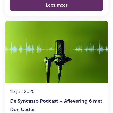
Lees meer
Lees
meer
over:
De
Syncasso
Podcast
–
Aflevering
6
met
Don
Ceder
16 juli 2026
De Syncasso Podcast – Aflevering 6 met
Don Ceder