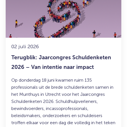
Schuldenketen
2026
–
Van
intentie
naar
impact
02 juli 2026
Terugblik: Jaarcongres Schuldenketen
2026 – Van intentie naar impact
Op donderdag 18 juni kwamen ruim 135
professionals uit de brede schuldenketen samen in
het Munthuys in Utrecht voor het Jaarcongres
Schuldenketen 2026. Schuldhulpverleners,
bewindvoerders, incassoprofessionals,
beleidsmakers, onderzoekers en schuldeisers
troffen elkaar voor een dag die volledig in het teken