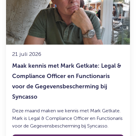
kennis
met
Mark
Getkate:
Legal
&
Compliance
Officer
21 juli 2026
en
Maak kennis met Mark Getkate: Legal &
Functionaris
voor
Compliance Officer en Functionaris
de
voor de Gegevensbescherming bij
Gegevensbescherming
Syncasso
bij
Syncasso
Deze maand maken we kennis met Mark Getkate.
Mark is Legal & Compliance Officer en Functionaris
voor de Gegevensbescherming bij Syncasso.