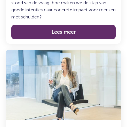
stond van de vraag: hoe maken we de stap van
goede intenties naar concrete impact voor mensen
met schulden?
Lees meer
Lees
meer
over:
Duurzaam
incasseren:
sturen
op
resultaat
én
maatschappelijke
impact