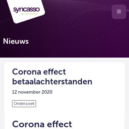
Selecteer
Ope
men
taal
van
de
Nieuws
website
Corona effect
betaalachterstanden
12 november 2020
Onderzoek
Corona effect