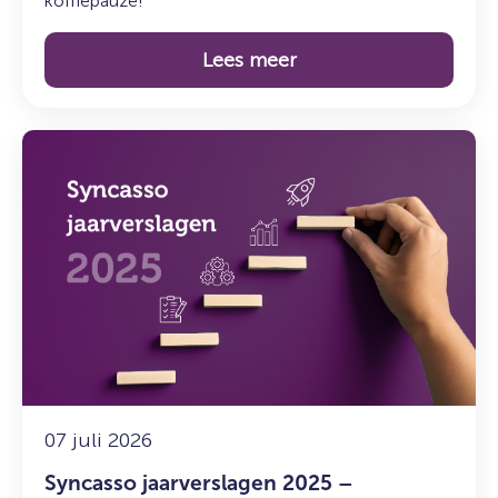
koffiepauze!
Lees meer
Lees
meer
over:
Syncasso
jaarverslagen
2025
–
Perspectief
en
duurzame
resultaten
07 juli 2026
Syncasso jaarverslagen 2025 –