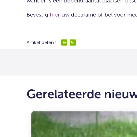
want er is een beperkt aantal plaatsen besc
Bevestig
hier
uw deelname of bel voor meer
Artikel delen?
Delen
Delen
via
via
LinkedIn
Email
Gerelateerde nieu
Lees
meer
over:
Ruimte