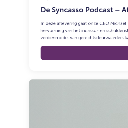
De Syncasso Podcast – A
In deze aflevering gaat onze CEO Michaël
hervorming van het incasso- en schuldenste
verdienmodel van gerechtsdeurwaarders kan
Lees
meer
over:
De
koffiepauze
–
Maak