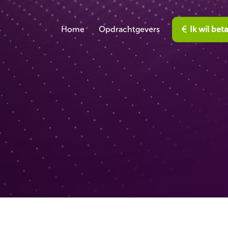
Home
Opdrachtgevers
Ik wil bet