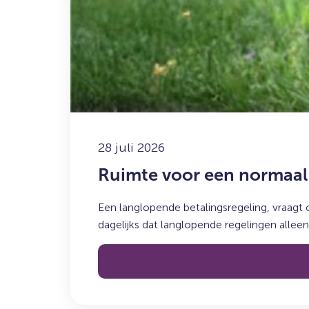
voor
een
normaal
leven,
ook
in
een
betalingsregeling
28 juli 2026
Ruimte voor een normaal 
Een langlopende betalingsregeling, vraagt
dagelijks dat langlopende regelingen allee