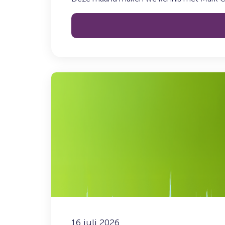
Syncasso
Lees
meer
over:
De
Syncasso
Podcast
–
Aflevering
6
met
Don
Ceder
16 juli 2026