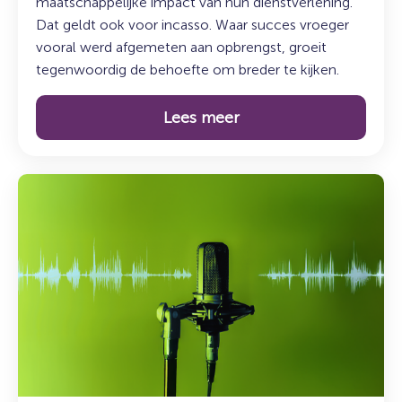
maatschappelijke impact van hun dienstverlening.
Dat geldt ook voor incasso. Waar succes vroeger
vooral werd afgemeten aan opbrengst, groeit
tegenwoordig de behoefte om breder te kijken.
Lees meer
Lees
meer
over:
De
Syncasso
Podcast
–
Aflevering
5
met
Sadik