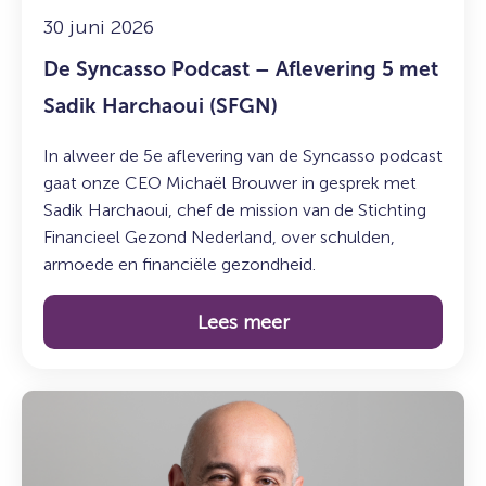
Harchaoui
30 juni 2026
(SFGN)
De Syncasso Podcast – Aflevering 5 met
Sadik Harchaoui (SFGN)
In alweer de 5e aflevering van de Syncasso podcast
gaat onze CEO Michaël Brouwer in gesprek met
Sadik Harchaoui, chef de mission van de Stichting
Financieel Gezond Nederland, over schulden,
armoede en financiële gezondheid.
Lees meer
Lees
meer
over:
Maak