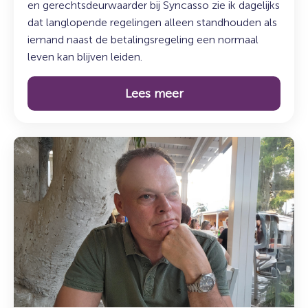
en gerechtsdeurwaarder bij Syncasso zie ik dagelijks
dat langlopende regelingen alleen standhouden als
iemand naast de betalingsregeling een normaal
leven kan blijven leiden.
Lees meer
Lees
meer
over:
Maak
kennis
met
Mark
Getkate:
Legal
&