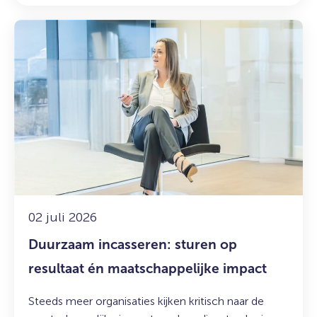
Lees
meer
over:
Duurzaam
incasseren:
sturen
op
resultaat
én
maatschappelijke
impact
02 juli 2026
Duurzaam incasseren: sturen op
resultaat én maatschappelijke impact
Steeds meer organisaties kijken kritisch naar de