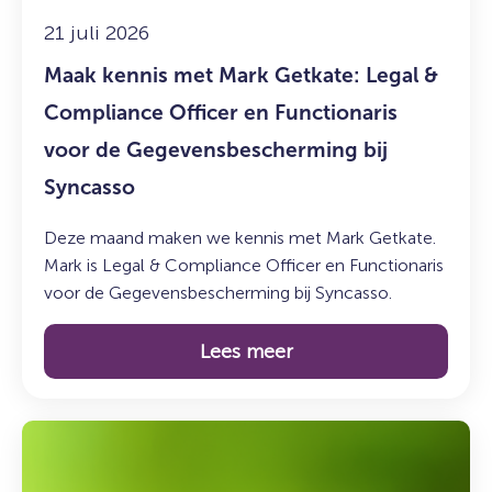
Compliance
Officer
21 juli 2026
en
Maak kennis met Mark Getkate: Legal &
Functionaris
voor
Compliance Officer en Functionaris
de
voor de Gegevensbescherming bij
Gegevensbescherming
Syncasso
bij
Syncasso
Deze maand maken we kennis met Mark Getkate.
Mark is Legal & Compliance Officer en Functionaris
voor de Gegevensbescherming bij Syncasso.
Lees meer
Lees
meer
over: