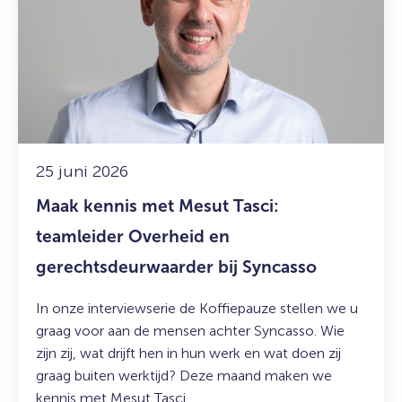
kennis
met
Mesut
Tasci:
teamleider
Overheid
en
gerechtsdeurwaarder
25 juni 2026
bij
Maak kennis met Mesut Tasci:
Syncasso
teamleider Overheid en
gerechtsdeurwaarder bij Syncasso
In onze interviewserie de Koffiepauze stellen we u
graag voor aan de mensen achter Syncasso. Wie
zijn zij, wat drijft hen in hun werk en wat doen zij
graag buiten werktijd? Deze maand maken we
kennis met Mesut Tasci.