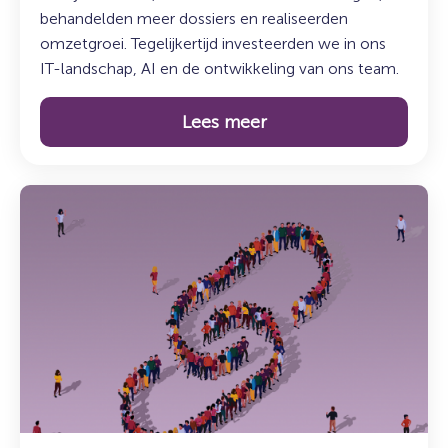
behandelden meer dossiers en realiseerden
omzetgroei. Tegelijkertijd investeerden we in ons
IT-landschap, AI en de ontwikkeling van ons team.
Lees meer
Lees
meer
over:
Terugblik:
Jaarcongres
Schuldenketen
2026
–
Van
intentie
naar