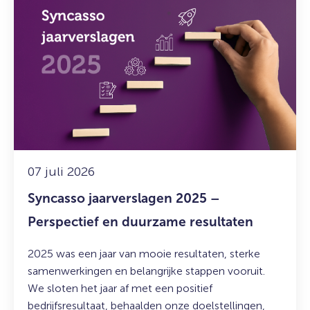
meer
over:
Syncasso
jaarverslagen
2025
–
Perspectief
en
duurzame
resultaten
07 juli 2026
Syncasso jaarverslagen 2025 –
Perspectief en duurzame resultaten
2025 was een jaar van mooie resultaten, sterke
samenwerkingen en belangrijke stappen vooruit.
We sloten het jaar af met een positief
bedrijfsresultaat, behaalden onze doelstellingen,