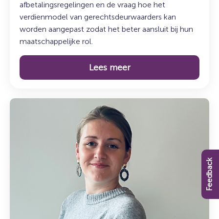
afbetalingsregelingen en de vraag hoe het
verdienmodel van gerechtsdeurwaarders kan
worden aangepast zodat het beter aansluit bij hun
maatschappelijke rol.
Lees meer
Lees
meer
over:
De
koffiepauze
Feedback
–
Maak
kennis
met
Marije