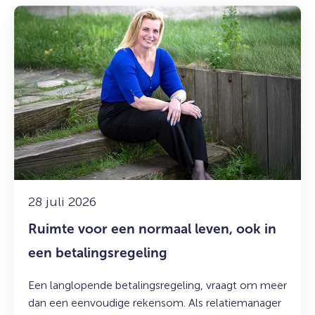
Lees
meer
over:
Ruimte
voor
een
normaal
leven,
ook
in
een
betalingsregeling
28 juli 2026
Ruimte voor een normaal leven, ook in
een betalingsregeling
Een langlopende betalingsregeling, vraagt om meer
dan een eenvoudige rekensom. Als relatiemanager