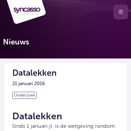
Selecteer
Ope
men
taal
van
de
Nieuws
website
Datalekken
21 januari 2016
Onderzoek
Datalekken
Sinds 1 januari jl. is de wetgeving rondom