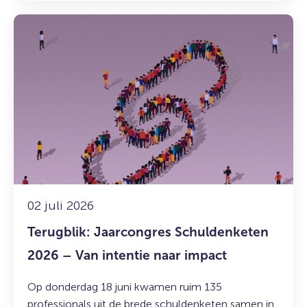
Lees
meer
over:
Terugblik:
Jaarcongres
Schuldenketen
2026
–
Van
intentie
naar
impact
02 juli 2026
Terugblik: Jaarcongres Schuldenketen
2026 – Van intentie naar impact
Op donderdag 18 juni kwamen ruim 135
professionals uit de brede schuldenketen samen in