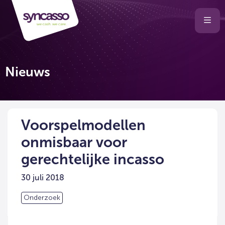
Selecteer
Ope
men
taal
van
de
Nieuws
website
Voorspelmodellen
onmisbaar voor
gerechtelijke incasso
30 juli 2018
Onderzoek