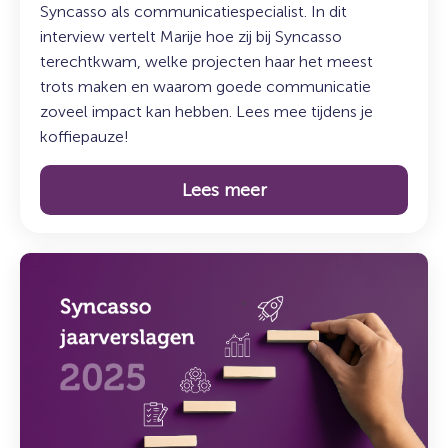
Syncasso als communicatiespecialist. In dit
interview vertelt Marije hoe zij bij Syncasso
terechtkwam, welke projecten haar het meest
trots maken en waarom goede communicatie
zoveel impact kan hebben. Lees mee tijdens je
koffiepauze!
Lees meer
Lees
meer
over:
Syncasso
jaarverslagen
2025
–
Perspectief