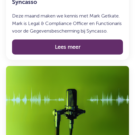
Syncasso
bij
Syncasso
Deze maand maken we kennis met Mark Getkate.
Mark is Legal & Compliance Officer en Functionaris
voor de Gegevensbescherming bij Syncasso.
Lees meer
Lees
meer
over:
De
Syncasso
Podcast
–
Aflevering
6
met