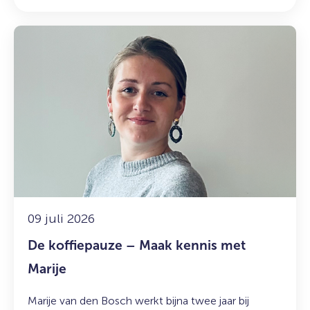
Lees
meer
over:
De
koffiepauze
–
Maak
kennis
met
Marije
09 juli 2026
De koffiepauze – Maak kennis met
Marije
Marije van den Bosch werkt bijna twee jaar bij