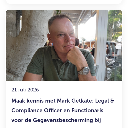
Lees
meer
over:
Maak
kennis
met
Mark
Getkate:
Legal
&
Compliance
Officer
21 juli 2026
en
Maak kennis met Mark Getkate: Legal &
Functionaris
voor
Compliance Officer en Functionaris
de
voor de Gegevensbescherming bij
Gegevensbescherming