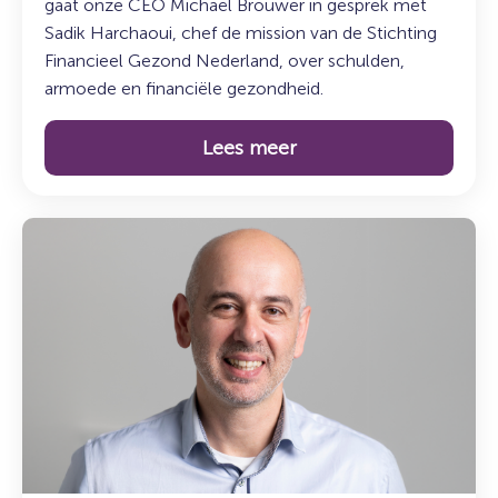
gaat onze CEO Michaël Brouwer in gesprek met
Sadik Harchaoui, chef de mission van de Stichting
Financieel Gezond Nederland, over schulden,
armoede en financiële gezondheid.
Lees meer
Lees
meer
over:
Maak
kennis
met
Mesut
Tasci:
teamleider
Overheid
en