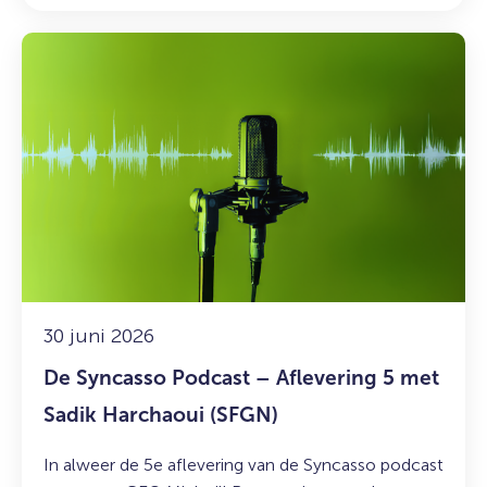
Lees
meer
over:
De
Syncasso
Podcast
–
Aflevering
5
met
Sadik
Harchaoui
30 juni 2026
(SFGN)
De Syncasso Podcast – Aflevering 5 met
Sadik Harchaoui (SFGN)
In alweer de 5e aflevering van de Syncasso podcast