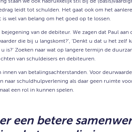
g staan we ook nadrukkelijk stil bij de (basis)vaardi
edrag leidt tot schulden. Het gaat ook om het aanle
t is wel van belang om het goed op te lossen.
 bejegening van de debiteur. We zagen dat Paul aan d
aarder die bij u langskomt?’, ‘Denkt u dat u het zelf 
u is?’ Zoeken naar wat op langere termijn de duurzame
ichten van schuldeisers en debiteuren.
ch innen van betalingsachterstanden. Voor deurwaard
n naar schuldhulpverlening als daar geen ruimte voor
emaal een rol in kunnen spelen.
 er een betere samenwer