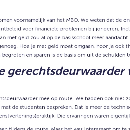
komen voornamelijk van het MBO. We weten dat de ond
eleid voor financiele problemen bij jongeren. Inclu
n met geld zou al op de basisschool meer aandacht m
 genoeg. Hoe je met geld moet omgaan, hoor je ook th
 begroten en sparen is de basis om uit de schulden te
n de gerechtsdeurwaarder
tsdeurwaarder mee op route. We hadden ook niet zo’
 met de studenten bespreken. Dat is meer de technis
nstverlenings)praktijk. Die ervaringen waren eigenlij
n tijdens de route. Maar het was interessant om te