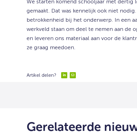
We starten komend schooljaar met dertig
gemaakt. Dat was kennelijk ook niet nodig
betrokkenheid bij het onderwerp. In een aa
werkveld staan om deel te nemen aan de o
en leveren ons materiaal aan voor de klan
ze graag meedoen.
Artikel delen?
Delen
Delen
via
via
LinkedIn
Email
Gerelateerde nieu