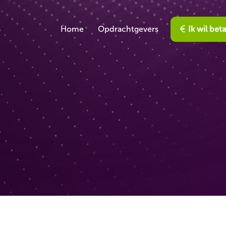
Home
Opdrachtgevers
Ik wil bet