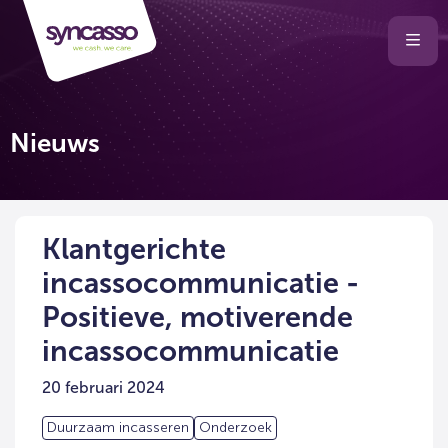
Selecteer
Ope
men
taal
van
de
Nieuws
website
Klantgerichte
incassocommunicatie -
Positieve, motiverende
incassocommunicatie
20 februari 2024
Duurzaam incasseren
Onderzoek