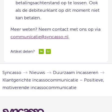
betalingsachterstand op te lossen. Ook
als de debiteurklant op dit moment niet
kan betalen.
Meer weten? Neem contact met ons op via
communicatie@syncasso.nl
.
Artikel delen?
Delen
Delen
via
via
LinkedIn
Email
Syncasso
Nieuws
Duurzaam incasseren
Klantgerichte incassocommunicatie – Positieve,
motiverende incassocommunicatie
Syncasso