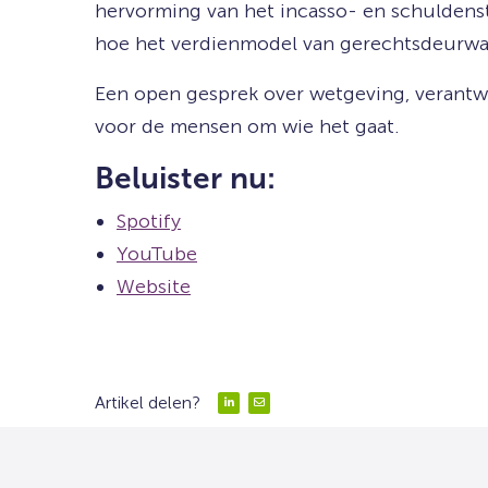
hervorming van het incasso- en schuldenste
hoe het verdienmodel van gerechtsdeurwaar
Een open gesprek over wetgeving, verantwo
voor de mensen om wie het gaat.
Beluister nu:
Spotify
YouTube
Website
Artikel delen?
Delen
Delen
via
via
LinkedIn
Email