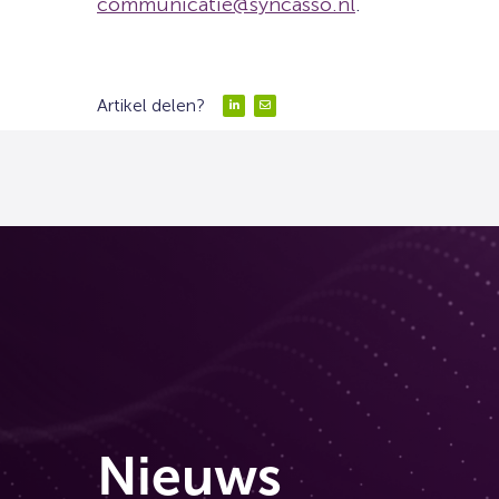
communicatie@syncasso.nl
.
Artikel delen?
Delen
Delen
via
via
LinkedIn
Email
Nieuws