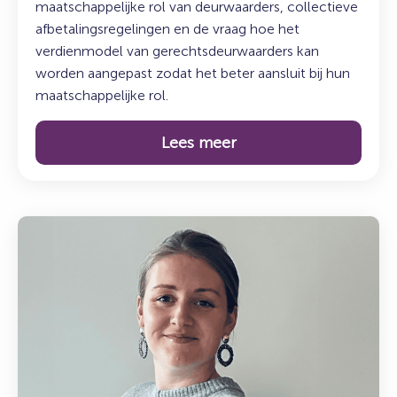
maatschappelijke rol van deurwaarders, collectieve
afbetalingsregelingen en de vraag hoe het
verdienmodel van gerechtsdeurwaarders kan
worden aangepast zodat het beter aansluit bij hun
maatschappelijke rol.
Lees meer
Lees
meer
over:
De
koffiepauze
–
Maak
kennis
met