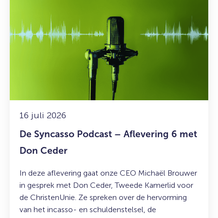
over:
De
Syncasso
Podcast
–
Aflevering
6
met
Don
Ceder
16 juli 2026
De Syncasso Podcast – Aflevering 6 met
Don Ceder
In deze aflevering gaat onze CEO Michaël Brouwer
in gesprek met Don Ceder, Tweede Kamerlid voor
de ChristenUnie. Ze spreken over de hervorming
van het incasso- en schuldenstelsel, de