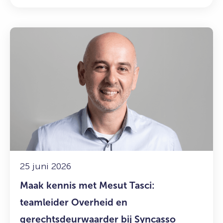
Lees
meer
over:
Maak
kennis
met
Mesut
Tasci:
teamleider
Overheid
en
gerechtsdeurwaarder
25 juni 2026
bij
Maak kennis met Mesut Tasci:
Syncasso
teamleider Overheid en
gerechtsdeurwaarder bij Syncasso