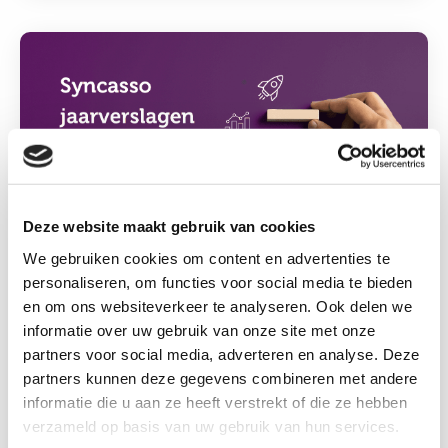
Lees
meer
over:
Syncasso
jaarverslagen
2025
–
Perspectief
Deze website maakt gebruik van cookies
en
duurzame
We gebruiken cookies om content en advertenties te
resultaten
personaliseren, om functies voor social media te bieden
en om ons websiteverkeer te analyseren. Ook delen we
07 juli 2026
informatie over uw gebruik van onze site met onze
Syncasso jaarverslagen 2025 –
partners voor social media, adverteren en analyse. Deze
partners kunnen deze gegevens combineren met andere
Perspectief en duurzame resultaten
informatie die u aan ze heeft verstrekt of die ze hebben
verzameld op basis van uw gebruik van hun services.
2025 was een jaar van mooie resultaten, sterke