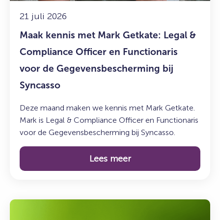
Compliance
Officer
21 juli 2026
en
Maak kennis met Mark Getkate: Legal &
Functionaris
voor
Compliance Officer en Functionaris
de
voor de Gegevensbescherming bij
Gegevensbescherming
Syncasso
bij
Syncasso
Deze maand maken we kennis met Mark Getkate.
Mark is Legal & Compliance Officer en Functionaris
voor de Gegevensbescherming bij Syncasso.
Lees meer
Lees
meer