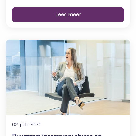
Lees meer
Lees
meer
over:
Duurzaam
incasseren:
sturen
op
resultaat
én
maatschappelijke
impact
02 juli 2026