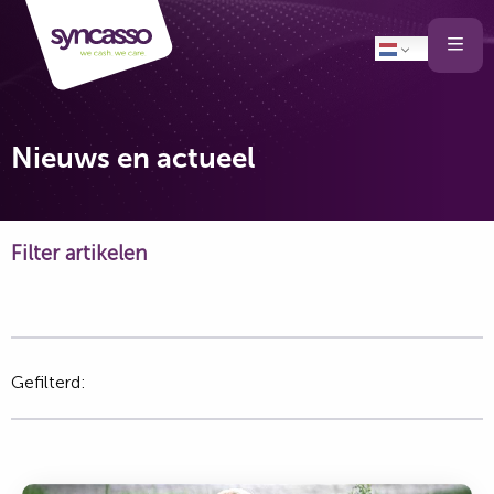
Selecteer
Ope
men
taal
van
de
Nieuws en actueel
website
Filter artikelen
Gefilterd: