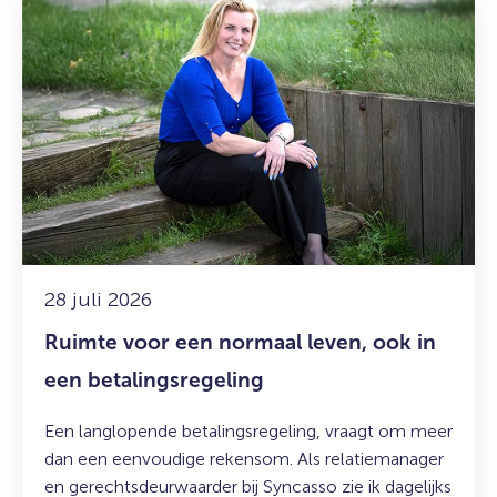
Lees
meer
over:
Ruimte
voor
een
normaal
leven,
ook
in
een
betalingsregeling
28 juli 2026
Ruimte voor een normaal leven, ook in
een betalingsregeling
Een langlopende betalingsregeling, vraagt om meer
dan een eenvoudige rekensom. Als relatiemanager
en gerechtsdeurwaarder bij Syncasso zie ik dagelijks