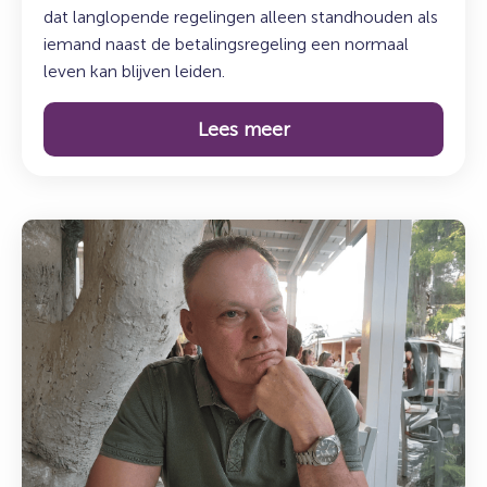
dat langlopende regelingen alleen standhouden als
iemand naast de betalingsregeling een normaal
leven kan blijven leiden.
Lees meer
Lees
meer
over:
Maak
kennis
met
Mark
Getkate:
Legal
&