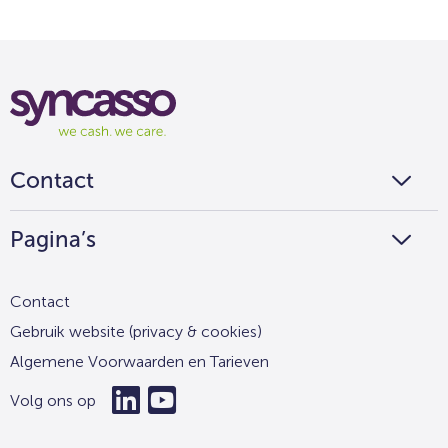
Syncasso
We
cash
we
Contact
care
Pagina’s
Contact
Gebruik website (privacy & cookies)
Algemene Voorwaarden en Tarieven
Volg ons op
Ga
Ga