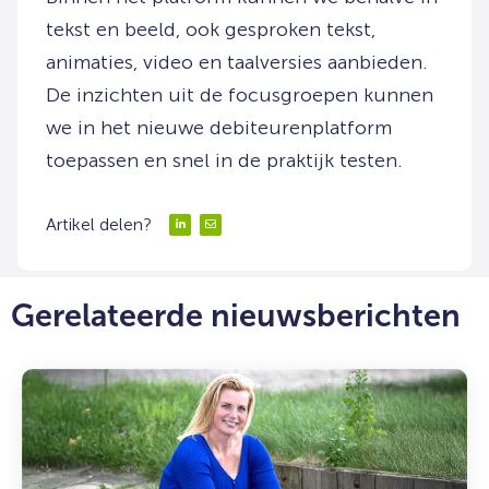
tekst en beeld, ook gesproken tekst,
animaties, video en taalversies aanbieden.
De inzichten uit de focusgroepen kunnen
we in het nieuwe debiteurenplatform
toepassen en snel in de praktijk testen.
Artikel delen?
Delen
Delen
via
via
LinkedIn
Email
Gerelateerde nieuwsberichten
Lees
meer
over:
Ruimte
voor