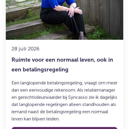
een
normaal
leven,
ook
in
een
betalingsregeling
28 juli 2026
Ruimte voor een normaal leven, ook in
een betalingsregeling
Een langlopende betalingsregeling, vraagt om meer
dan een eenvoudige rekensom. Als relatiemanager
en gerechtsdeurwaarder bij Syncasso zie ik dagelijks
dat langlopende regelingen alleen standhouden als
iemand naast de betalingsregeling een normaal
leven kan blijven leiden.