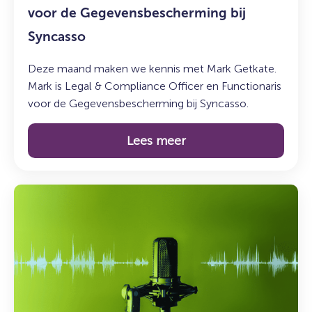
de
voor de Gegevensbescherming bij
Gegevensbescherming
Syncasso
bij
Syncasso
Deze maand maken we kennis met Mark Getkate.
Mark is Legal & Compliance Officer en Functionaris
voor de Gegevensbescherming bij Syncasso.
Lees meer
Lees
meer
over:
De
Syncasso
Podcast
–
Aflevering