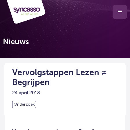
Selecteer
Ope
men
taal
van
de
Nieuws
website
Vervolgstappen Lezen ≠
Begrijpen
24 april 2018
Onderzoek