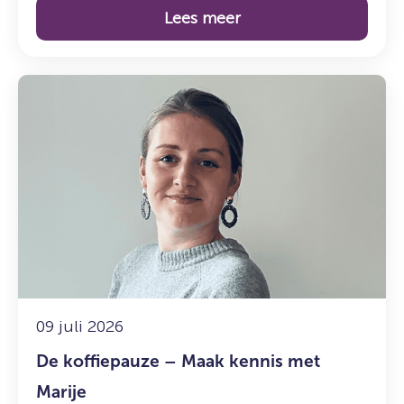
Lees meer
Lees
meer
over:
De
koffiepauze
–
Maak
kennis
met
Marije
09 juli 2026
De koffiepauze – Maak kennis met
Marije