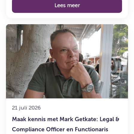
Lees meer
Lees
meer
over:
Maak
kennis
met
Mark
Getkate:
Legal
&
Compliance
Officer
21 juli 2026
en
Maak kennis met Mark Getkate: Legal &
Functionaris
voor
Compliance Officer en Functionaris