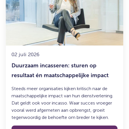
incasseren:
sturen
op
resultaat
én
maatschappelijke
impact
02 juli 2026
Duurzaam incasseren: sturen op
resultaat én maatschappelijke impact
Steeds meer organisaties kijken kritisch naar de
maatschappelijke impact van hun dienstverlening.
Dat geldt ook voor incasso. Waar succes vroeger
vooral werd afgemeten aan opbrengst, groeit
tegenwoordig de behoefte om breder te kijken.