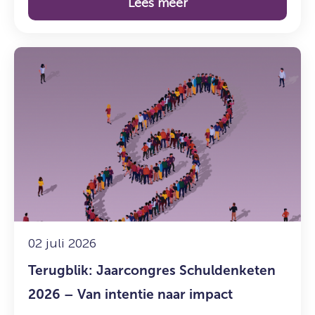
Lees meer
Lees
meer
over:
Terugblik:
Jaarcongres
Schuldenketen
2026
–
Van
intentie
naar
impact
02 juli 2026
Terugblik: Jaarcongres Schuldenketen
2026 – Van intentie naar impact