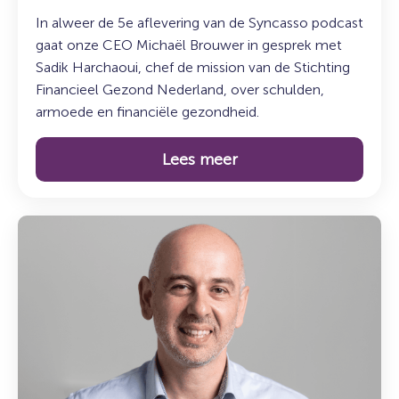
In alweer de 5e aflevering van de Syncasso podcast
gaat onze CEO Michaël Brouwer in gesprek met
Sadik Harchaoui, chef de mission van de Stichting
Financieel Gezond Nederland, over schulden,
armoede en financiële gezondheid.
Lees meer
Lees
meer
over:
Maak
kennis
met
Mesut
Tasci:
teamleider