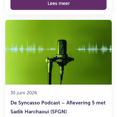
Lees meer
Lees
meer
over:
De
Syncasso
Podcast
–
Aflevering
5
met
Sadik
Harchaoui
30 juni 2026
(SFGN)
De Syncasso Podcast – Aflevering 5 met
Sadik Harchaoui (SFGN)