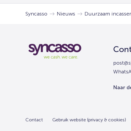
Syncasso
Nieuws
Duurzaam incasse
Syncasso
Cont
We
cash
post@s
we
Whats
care
Naar d
Contact
Gebruik website (privacy & cookies)