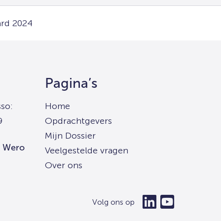
ard 2024
Pagina’s
so:
Home
9
Opdrachtgevers
Mijn Dossier
| Wero
Veelgestelde vragen
Over ons
Volg ons op
Ga
Ga