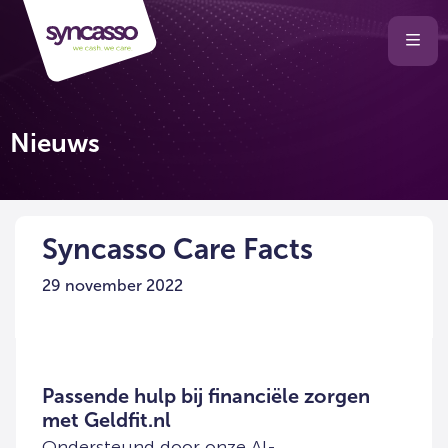
Selecteer
Ope
men
taal
van
de
Nieuws
website
Syncasso Care Facts
29 november 2022
Passende hulp bij financiële zorgen
met Geldfit.nl
Ondersteund door onze AI-