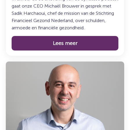
gaat onze CEO Michaël Brouwer in gesprek met
Sadik Harchaoui, chef de mission van de Stichting
Financieel Gezond Nederland, over schulden,
armoede en financiële gezondheid.
Lees meer
Lees
meer
over:
Maak
kennis
met
Mesut
Tasci:
teamleider
Overheid