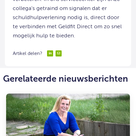
collega’s getraind om signalen dat er
schuldhulpverlening nodig is, direct door
te verbinden met Geldfit Direct om zo snel
mogelijk hulp te bieden.
Artikel delen?
Delen
Delen
via
via
LinkedIn
Email
Gerelateerde nieuwsberichten
Lees
meer
over:
Ruimte
voor
een