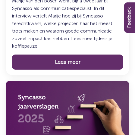
Marije van den Bosch werkt bijna twee jaar bij
Syncasso als communicatiespecialist. In dit
Feedback
interview vertelt Marije hoe zij bij Syncasso
terechtkwam, welke projecten haar het meest
trots maken en waarom goede communicatie
zoveel impact kan hebben. Lees mee tijdens je
koffiepauze!
Lees meer
Lees
meer
over:
Syncasso
jaarverslagen
2025
–
Perspectief