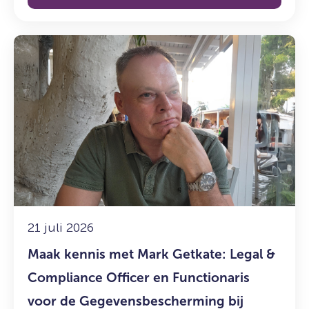
Lees
meer
over:
Maak
kennis
met
Mark
Getkate:
Legal
&
Compliance
Officer
21 juli 2026
en
Maak kennis met Mark Getkate: Legal &
Functionaris
voor
Compliance Officer en Functionaris
de
voor de Gegevensbescherming bij
Gegevensbescherming