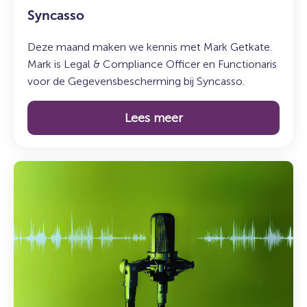
Syncasso
bij
Syncasso
Deze maand maken we kennis met Mark Getkate.
Mark is Legal & Compliance Officer en Functionaris
voor de Gegevensbescherming bij Syncasso.
Lees meer
Lees
meer
over:
De
Syncasso
Podcast
–
Aflevering
6