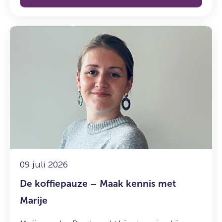
Lees
meer
over:
De
koffiepauze
–
Maak
kennis
met
Marije
09 juli 2026
De koffiepauze – Maak kennis met
Marije