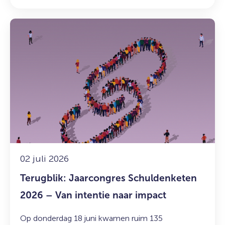
Lees
meer
over:
Terugblik:
Jaarcongres
Schuldenketen
2026
–
Van
intentie
naar
impact
02 juli 2026
Terugblik: Jaarcongres Schuldenketen
2026 – Van intentie naar impact
Op donderdag 18 juni kwamen ruim 135