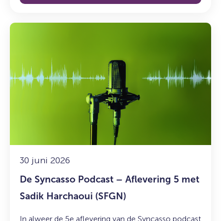
Lees
meer
over:
De
Syncasso
Podcast
–
Aflevering
5
met
Sadik
Harchaoui
30 juni 2026
(SFGN)
De Syncasso Podcast – Aflevering 5 met
Sadik Harchaoui (SFGN)
In alweer de 5e aflevering van de Syncasso podcast