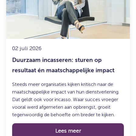
sturen
op
resultaat
én
maatschappelijke
impact
02 juli 2026
Duurzaam incasseren: sturen op
resultaat én maatschappelijke impact
Steeds meer organisaties kijken kritisch naar de
maatschappelijke impact van hun dienstverlening.
Dat geldt ook voor incasso. Waar succes vroeger
vooral werd afgemeten aan opbrengst, groeit
tegenwoordig de behoefte om breder te kijken.
Lees meer