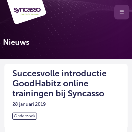
Selecteer
Ope
men
taal
van
de
Nieuws
website
Succesvolle introductie
GoodHabitz online
trainingen bij Syncasso
28 januari 2019
Onderzoek