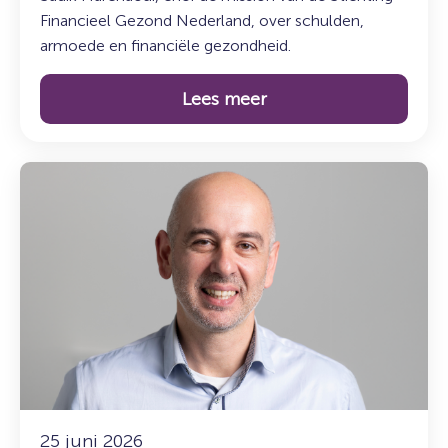
Financieel Gezond Nederland, over schulden,
armoede en financiële gezondheid.
Lees meer
Lees
meer
over:
Maak
kennis
met
Mesut
Tasci:
teamleider
Overheid
en
gerechtsdeurwaarder
25 juni 2026