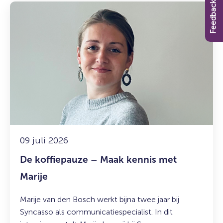
Feedback
Lees
meer
over:
De
koffiepauze
–
Maak
kennis
met
Marije
09 juli 2026
De koffiepauze – Maak kennis met
Marije
Marije van den Bosch werkt bijna twee jaar bij
Syncasso als communicatiespecialist. In dit