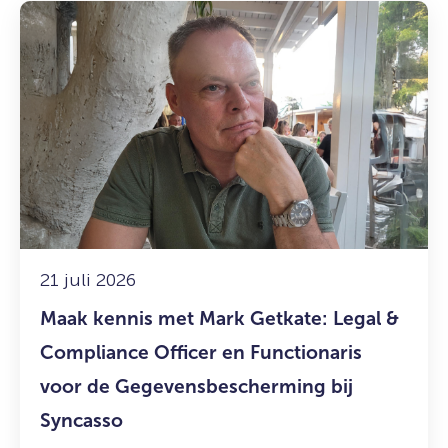
Lees
meer
over:
Maak
kennis
met
Mark
Getkate:
Legal
&
Compliance
Officer
21 juli 2026
en
Maak kennis met Mark Getkate: Legal &
Functionaris
voor
Compliance Officer en Functionaris
de
voor de Gegevensbescherming bij
Gegevensbescherming
Syncasso
bij
Syncasso