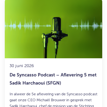
Lees
meer
over:
De
Syncasso
Podcast
–
Aflevering
5
met
Sadik
Harchaoui
30 juni 2026
(SFGN)
De Syncasso Podcast – Aflevering 5 met
Sadik Harchaoui (SFGN)
In alweer de 5e aflevering van de Syncasso podcast
gaat onze CEO Michaël Brouwer in gesprek met
Sadik Harchaoui, chef de mission van de Stichting