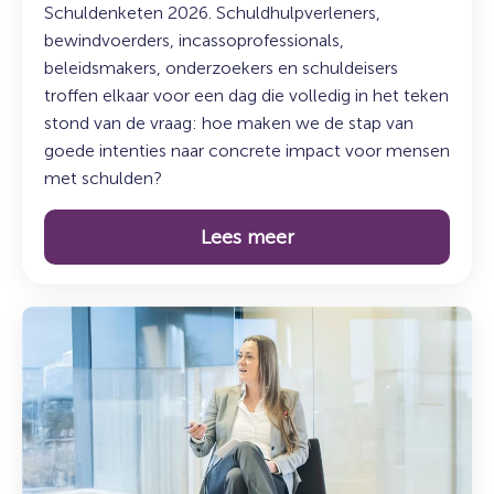
Schuldenketen 2026. Schuldhulpverleners,
bewindvoerders, incassoprofessionals,
beleidsmakers, onderzoekers en schuldeisers
troffen elkaar voor een dag die volledig in het teken
stond van de vraag: hoe maken we de stap van
goede intenties naar concrete impact voor mensen
met schulden?
Lees meer
Lees
meer
over:
Duurzaam
incasseren:
sturen
op