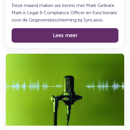
Deze maand maken we kennis met Mark Getkate.
Mark is Legal & Compliance Officer en Functionaris
voor de Gegevensbescherming bij Syncasso.
Lees meer
Lees
meer
over:
De
Syncasso
Podcast
–
Aflevering
6
met
Don