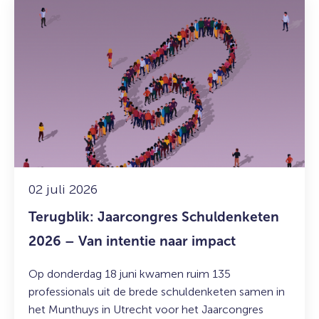
meer
over:
Terugblik:
Jaarcongres
Schuldenketen
2026
–
Van
intentie
naar
impact
02 juli 2026
Terugblik: Jaarcongres Schuldenketen
2026 – Van intentie naar impact
Op donderdag 18 juni kwamen ruim 135
professionals uit de brede schuldenketen samen in
het Munthuys in Utrecht voor het Jaarcongres