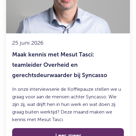
Mesut
Tasci:
teamleider
Overheid
en
gerechtsdeurwaarder
25 juni 2026
bij
Maak kennis met Mesut Tasci:
Syncasso
teamleider Overheid en
gerechtsdeurwaarder bij Syncasso
In onze interviewserie de Koffiepauze stellen we u
graag voor aan de mensen achter Syncasso. Wie
zijn zij, wat drijft hen in hun werk en wat doen zij
graag buiten werktijd? Deze maand maken we
kennis met Mesut Tasci.
Lees meer