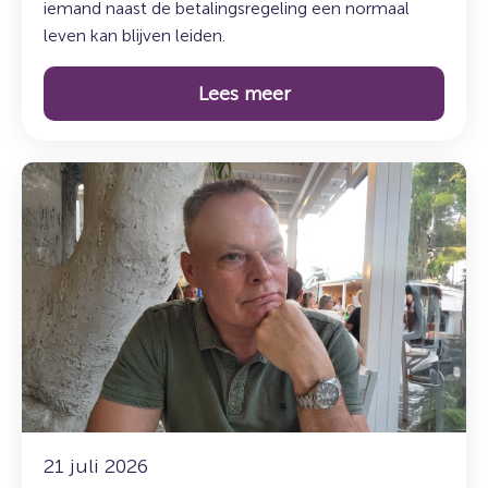
iemand naast de betalingsregeling een normaal
leven kan blijven leiden.
Lees meer
Lees
meer
over:
Maak
kennis
met
Mark
Getkate:
Legal
&
Compliance
Officer
21 juli 2026
en