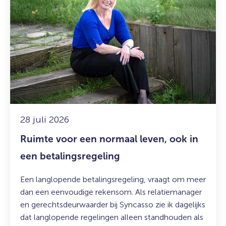
over:
Ruimte
voor
een
normaal
leven,
ook
in
een
betalingsregeling
28 juli 2026
Ruimte voor een normaal leven, ook in
een betalingsregeling
Een langlopende betalingsregeling, vraagt om meer
dan een eenvoudige rekensom. Als relatiemanager
en gerechtsdeurwaarder bij Syncasso zie ik dagelijks
dat langlopende regelingen alleen standhouden als