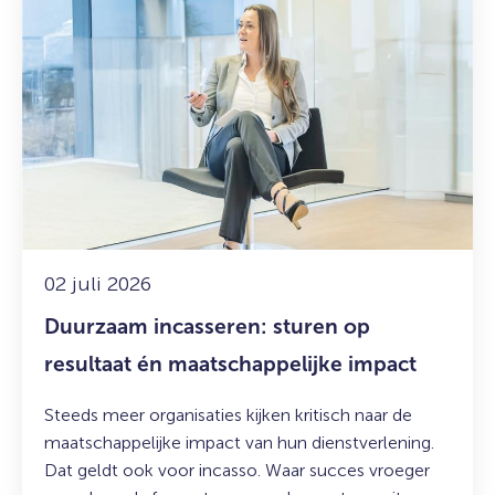
meer
over:
Duurzaam
incasseren:
sturen
op
resultaat
én
maatschappelijke
impact
02 juli 2026
Duurzaam incasseren: sturen op
resultaat én maatschappelijke impact
Steeds meer organisaties kijken kritisch naar de
maatschappelijke impact van hun dienstverlening.
Dat geldt ook voor incasso. Waar succes vroeger