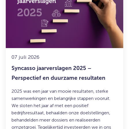
Syncasso
jaarverslagen
2025
–
Perspectief
en
duurzame
resultaten
07 juli 2026
Syncasso jaarverslagen 2025 –
Perspectief en duurzame resultaten
2025 was een jaar van mooie resultaten, sterke
samenwerkingen en belangrijke stappen vooruit.
We sloten het jaar af met een positief
bedrijfsresultaat, behaalden onze doelstellingen,
behandelden meer dossiers en realiseerden
omzetgroei. Tegelijkertijd investeerden we in ons