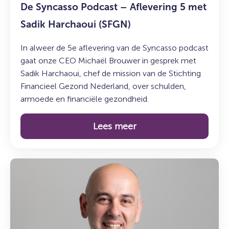
De Syncasso Podcast – Aflevering 5 met
Sadik Harchaoui (SFGN)
In alweer de 5e aflevering van de Syncasso podcast
gaat onze CEO Michaël Brouwer in gesprek met
Sadik Harchaoui, chef de mission van de Stichting
Financieel Gezond Nederland, over schulden,
armoede en financiële gezondheid.
Lees meer
Lees
meer
over:
Maak
kennis
met