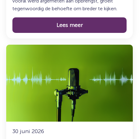
vooral werd afgemeten aan opbrengst, groeit
tegenwoordig de behoefte om breder te kijken.
Lees meer
Lees
meer
over:
De
Syncasso
Podcast
–
Aflevering
5
met
Sadik
Harchaoui
30 juni 2026
(SFGN)