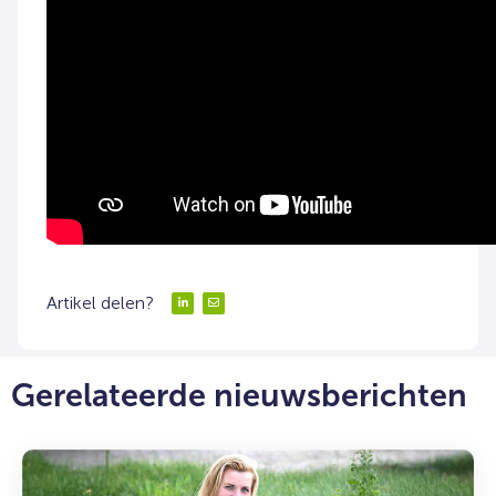
Artikel delen?
Delen
Delen
via
via
LinkedIn
Email
Gerelateerde nieuwsberichten
Lees
meer