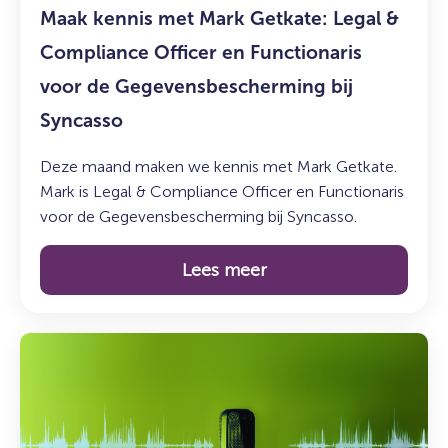
Maak kennis met Mark Getkate: Legal &
Functionaris
voor
Compliance Officer en Functionaris
de
voor de Gegevensbescherming bij
Gegevensbescherming
Syncasso
bij
Syncasso
Deze maand maken we kennis met Mark Getkate.
Mark is Legal & Compliance Officer en Functionaris
voor de Gegevensbescherming bij Syncasso.
Lees meer
Lees
meer
over:
De
Syncasso