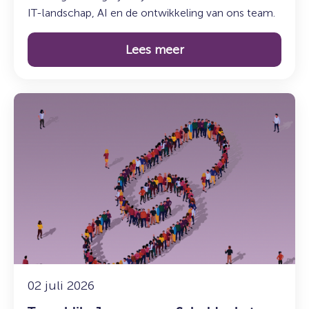
IT-landschap, AI en de ontwikkeling van ons team.
Lees meer
Lees
meer
over:
Terugblik:
Jaarcongres
Schuldenketen
2026
–
Van
intentie
naar
impact
02 juli 2026