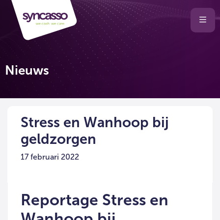
Selecteer
Ope
men
taal
van
de
Nieuws
website
Stress en Wanhoop bij
geldzorgen
17 februari 2022
Reportage Stress en
Wanhoop bij