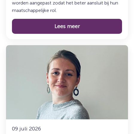
worden aangepast zodat het beter aansluit bij hun
maatschappelijke rol.
Lees meer
Lees
meer
over:
De
koffiepauze
–
Maak
kennis
met
Marije
09 juli 2026