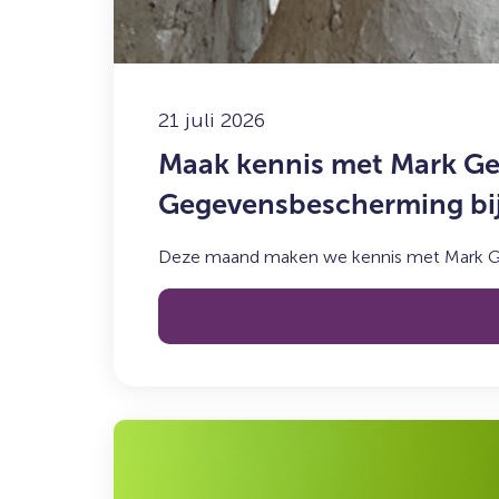
Legal
&
Compliance
Officer
21 juli 2026
en
Functionaris
Maak kennis met Mark Get
voor
Gegevensbescherming bi
de
Gegevensbescherming
bij
Deze maand maken we kennis met Mark Getk
Syncasso
Lees
meer
over: