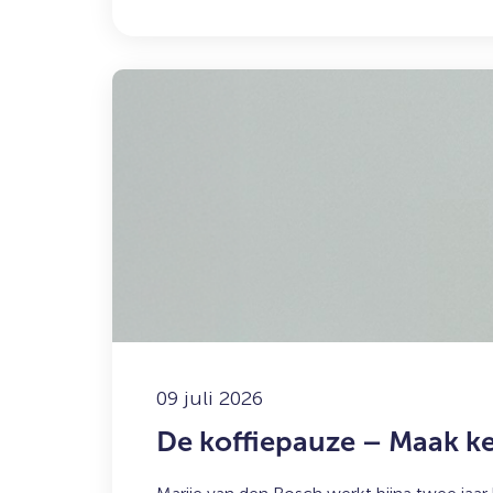
Lees
meer
over:
De
koffiepauze
–
Maak
kennis
met
Marije
09 juli 2026
De koffiepauze – Maak ke