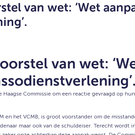
stel van wet: ‘Wet aanp
ing’.
oorstel van wet: ‘W
ssodienstverlening’
e Haagse Commissie om een reactie gevraagd op hun i
en het VCMB, is groot voorstander om de misstanden
uldenaar maar ook van de schuldeiser. Terecht wordt i
k zeker onze achterban deze aanpak wenst. De Commis