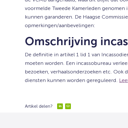
voormelde Tweede Kamerleden genomen init
kunnen garanderen. De Haagse Commissie he
opmerkingen/aanbevelingen:
Omschrijving incas
De definitie in artikel 1 lid 1 van Incass
moeten worden. Een incassobureau verleent 
bezoeken, verhaalsonderzoeken etc. Ook de
diensten kunnen worden gereguleerd.
Lee
Artikel delen?
Delen
Delen
via
via
LinkedIn
Email