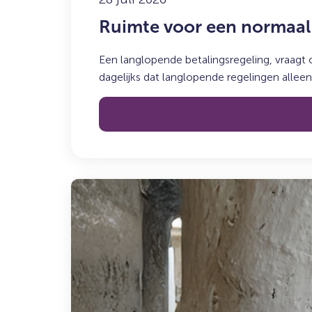
Ruimte voor een normaal 
Een langlopende betalingsregeling, vraagt
dagelijks dat langlopende regelingen allee
Lees
meer
over:
Maak
kennis
met
Mark
Getkate: