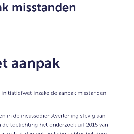
ak misstanden
et aanpak
.
nitiatiefwet inzake de aanpak misstanden
 in de incassodienstverlening stevig aan
n de toelichting het onderzoek uit 2015 van
sie staat dan ook volledig achter het door