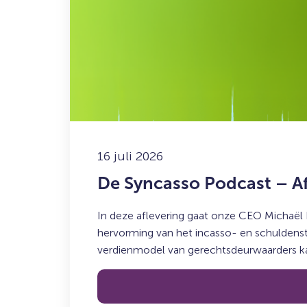
De
Syncasso
Podcast
–
Aflevering
6
met
Don
Ceder
16 juli 2026
De Syncasso Podcast – A
In deze aflevering gaat onze CEO Michaël
hervorming van het incasso- en schuldenste
verdienmodel van gerechtsdeurwaarders kan