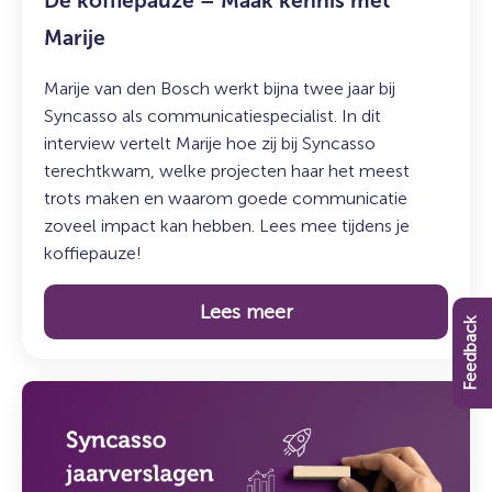
De koffiepauze – Maak kennis met
Marije
Marije van den Bosch werkt bijna twee jaar bij
Syncasso als communicatiespecialist. In dit
interview vertelt Marije hoe zij bij Syncasso
terechtkwam, welke projecten haar het meest
trots maken en waarom goede communicatie
zoveel impact kan hebben. Lees mee tijdens je
koffiepauze!
Lees meer
Feedback
Lees
meer
over:
Syncasso