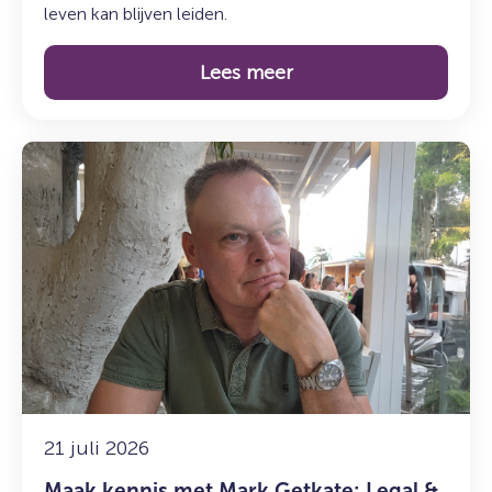
leven kan blijven leiden.
Lees meer
Lees
meer
over:
Maak
kennis
met
Mark
Getkate:
Legal
&
Compliance
Officer
21 juli 2026
en
Maak kennis met Mark Getkate: Legal &