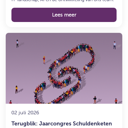
Lees meer
Lees
meer
over:
Terugblik:
Jaarcongres
Schuldenketen
2026
–
Van
intentie
naar
impact
02 juli 2026
Terugblik: Jaarcongres Schuldenketen