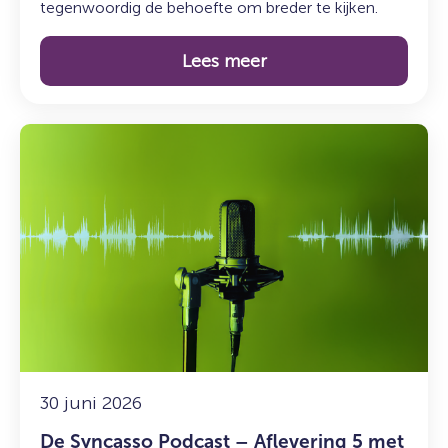
tegenwoordig de behoefte om breder te kijken.
Lees meer
Lees
meer
over:
De
Syncasso
Podcast
–
Aflevering
5
met
Sadik
Harchaoui
30 juni 2026
(SFGN)
De Syncasso Podcast – Aflevering 5 met