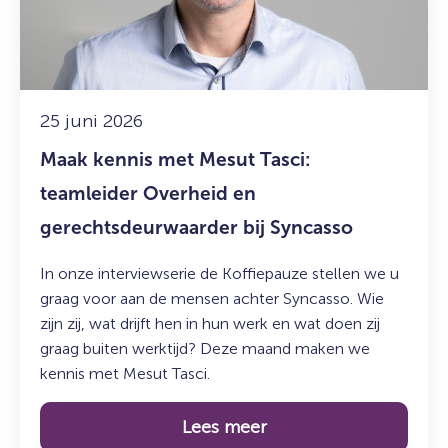
Tasci:
teamleider
Overheid
en
gerechtsdeurwaarder
25 juni 2026
bij
Maak kennis met Mesut Tasci:
Syncasso
teamleider Overheid en
gerechtsdeurwaarder bij Syncasso
In onze interviewserie de Koffiepauze stellen we u
graag voor aan de mensen achter Syncasso. Wie
zijn zij, wat drijft hen in hun werk en wat doen zij
graag buiten werktijd? Deze maand maken we
kennis met Mesut Tasci.
Lees meer