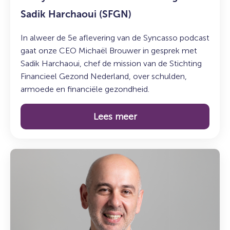
Sadik Harchaoui (SFGN)
In alweer de 5e aflevering van de Syncasso podcast
gaat onze CEO Michaël Brouwer in gesprek met
Sadik Harchaoui, chef de mission van de Stichting
Financieel Gezond Nederland, over schulden,
armoede en financiële gezondheid.
Lees meer
Lees
meer
over:
Maak
kennis
met
Mesut