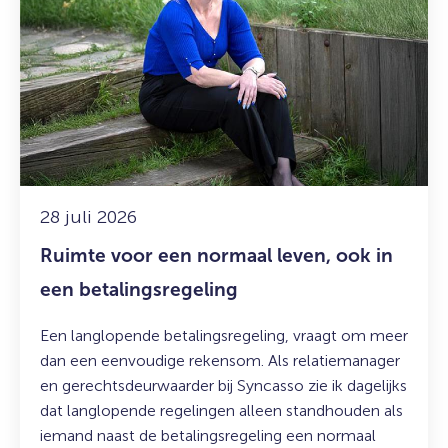
Ruimte
voor
een
normaal
leven,
ook
in
een
betalingsregeling
28 juli 2026
Ruimte voor een normaal leven, ook in
een betalingsregeling
Een langlopende betalingsregeling, vraagt om meer
dan een eenvoudige rekensom. Als relatiemanager
en gerechtsdeurwaarder bij Syncasso zie ik dagelijks
dat langlopende regelingen alleen standhouden als
iemand naast de betalingsregeling een normaal