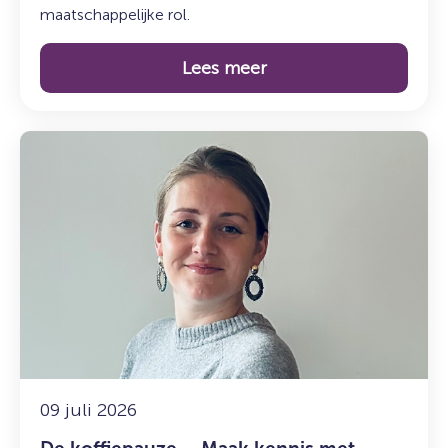
maatschappelijke rol.
Lees meer
Lees
meer
over:
De
koffiepauze
–
Maak
kennis
met
Marije
09 juli 2026