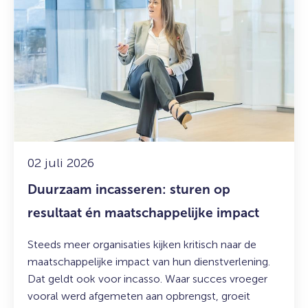
over:
Duurzaam
incasseren:
sturen
op
resultaat
én
maatschappelijke
impact
02 juli 2026
Duurzaam incasseren: sturen op
resultaat én maatschappelijke impact
Steeds meer organisaties kijken kritisch naar de
maatschappelijke impact van hun dienstverlening.
Dat geldt ook voor incasso. Waar succes vroeger
vooral werd afgemeten aan opbrengst, groeit