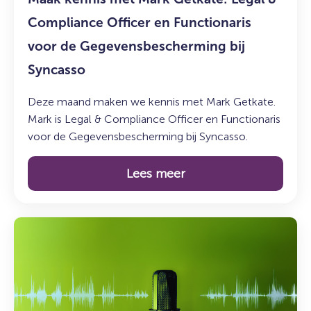
Functionaris
voor
Compliance Officer en Functionaris
de
voor de Gegevensbescherming bij
Gegevensbescherming
Syncasso
bij
Syncasso
Deze maand maken we kennis met Mark Getkate.
Mark is Legal & Compliance Officer en Functionaris
voor de Gegevensbescherming bij Syncasso.
Lees meer
Lees
meer
over:
De
Syncasso
Podcast