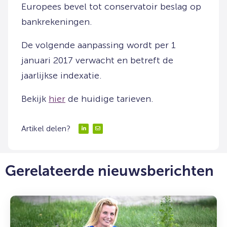
Europees bevel tot conservatoir beslag op
bankrekeningen.
De volgende aanpassing wordt per 1
januari 2017 verwacht en betreft de
jaarlijkse indexatie.
Bekijk
hier
de huidige tarieven.
Artikel delen?
Delen
Delen
via
via
LinkedIn
Email
Gerelateerde nieuwsberichten
Lees
meer
over: