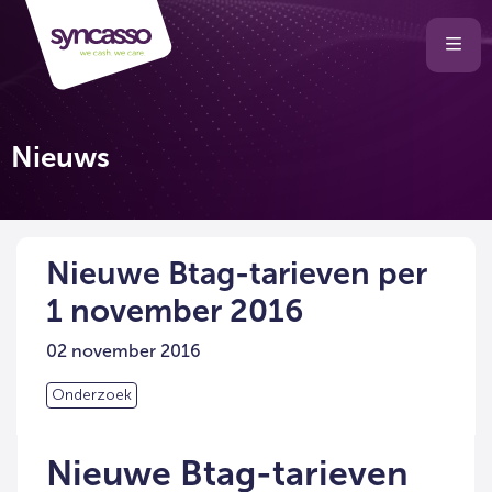
Selecteer
Ope
men
taal
van
de
Nieuws
website
Nieuwe Btag-tarieven per
1 november 2016
02 november 2016
Onderzoek
Nieuwe Btag-tarieven