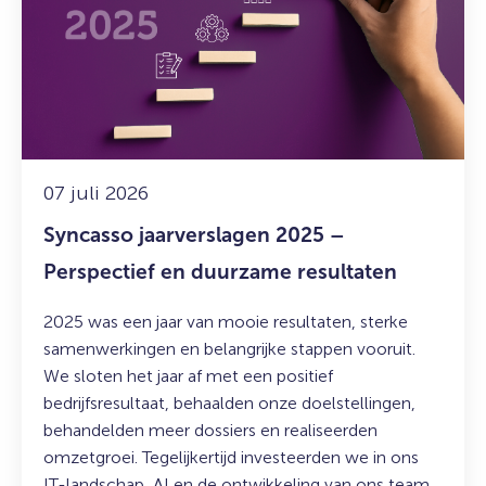
jaarverslagen
2025
–
Perspectief
en
duurzame
resultaten
07 juli 2026
Syncasso jaarverslagen 2025 –
Perspectief en duurzame resultaten
2025 was een jaar van mooie resultaten, sterke
samenwerkingen en belangrijke stappen vooruit.
We sloten het jaar af met een positief
bedrijfsresultaat, behaalden onze doelstellingen,
behandelden meer dossiers en realiseerden
omzetgroei. Tegelijkertijd investeerden we in ons
IT-landschap, AI en de ontwikkeling van ons team.