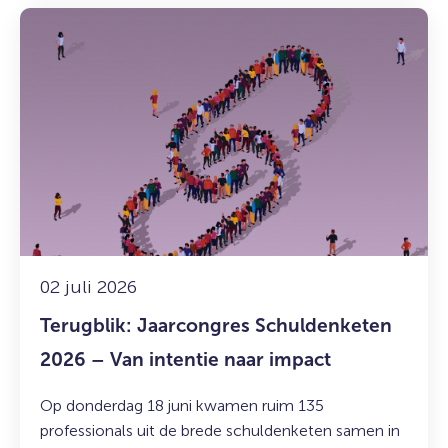
Lees
meer
over:
Terugblik:
Jaarcongres
Schuldenketen
2026
–
Van
intentie
naar
impact
02 juli 2026
Terugblik: Jaarcongres Schuldenketen
2026 – Van intentie naar impact
Op donderdag 18 juni kwamen ruim 135
professionals uit de brede schuldenketen samen in