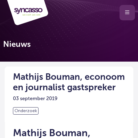
Selecteer
Ope
men
taal
van
de
Nieuws
website
Mathijs Bouman, econoom
en journalist gastspreker
03 september 2019
Onderzoek
Mathijs Bouman,