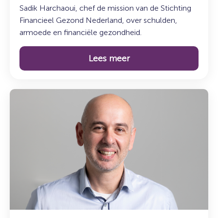
Sadik Harchaoui, chef de mission van de Stichting
Financieel Gezond Nederland, over schulden,
armoede en financiële gezondheid.
Lees meer
Lees
meer
over:
Maak
kennis
met
Mesut
Tasci:
teamleider
Overheid
en