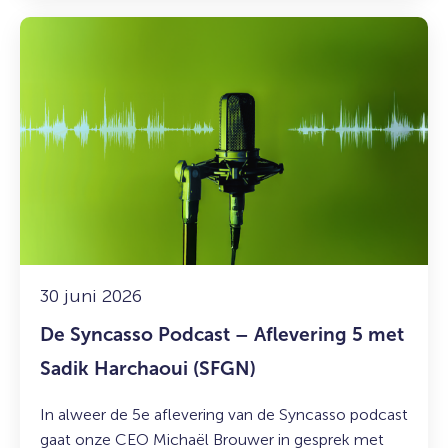
Lees
meer
over:
De
Syncasso
Podcast
–
Aflevering
5
met
Sadik
Harchaoui
30 juni 2026
(SFGN)
De Syncasso Podcast – Aflevering 5 met
Sadik Harchaoui (SFGN)
In alweer de 5e aflevering van de Syncasso podcast
gaat onze CEO Michaël Brouwer in gesprek met