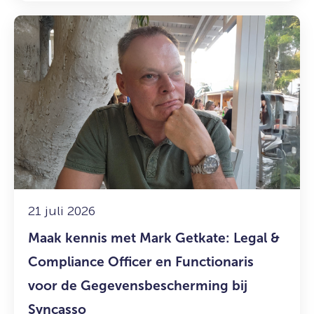
Lees
meer
over:
Maak
kennis
met
Mark
Getkate:
Legal
&
Compliance
Officer
21 juli 2026
en
Maak kennis met Mark Getkate: Legal &
Functionaris
voor
Compliance Officer en Functionaris
de
voor de Gegevensbescherming bij
Gegevensbescherming
Syncasso
bij