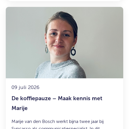
Lees
meer
over:
De
koffiepauze
–
Maak
kennis
met
Marije
09 juli 2026
De koffiepauze – Maak kennis met
Marije
Marije van den Bosch werkt bijna twee jaar bij
Syncasso als communicatiespecialist. In dit