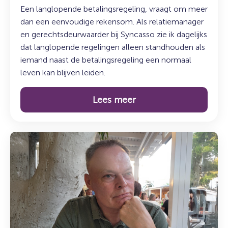
Een langlopende betalingsregeling, vraagt om meer
dan een eenvoudige rekensom. Als relatiemanager
en gerechtsdeurwaarder bij Syncasso zie ik dagelijks
dat langlopende regelingen alleen standhouden als
iemand naast de betalingsregeling een normaal
leven kan blijven leiden.
Lees meer
Lees
meer
over:
Maak
kennis
met
Mark
Getkate: