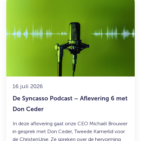
Lees
meer
over:
De
Syncasso
Podcast
–
Aflevering
6
met
Don
Ceder
16 juli 2026
De Syncasso Podcast – Aflevering 6 met
Don Ceder
In deze aflevering gaat onze CEO Michaël Brouwer
in gesprek met Don Ceder, Tweede Kamerlid voor
de ChristenUnie. Ze spreken over de hervorming