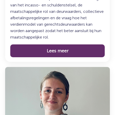
van het incasso- en schuldenstelsel, de
maatschappelijke rol van deurwaarders, collectieve
afbetalingsregelingen en de vraag hoe het
verdienmodel van gerechtsdeurwaarders kan
worden aangepast zodat het beter aansluit bij hun
maatschappelijke rol.
Lees meer
Lees
meer
over:
De
koffiepauze
–
Maak
kennis