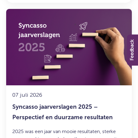
Lees
meer
over:
Syncasso
jaarverslagen
Feedback
2025
–
Perspectief
en
duurzame
resultaten
07 juli 2026
Syncasso jaarverslagen 2025 –
Perspectief en duurzame resultaten
2025 was een jaar van mooie resultaten, sterke