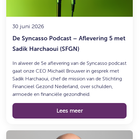
5
met
Sadik
Harchaoui
30 juni 2026
(SFGN)
De Syncasso Podcast – Aflevering 5 met
Sadik Harchaoui (SFGN)
In alweer de 5e aflevering van de Syncasso podcast
gaat onze CEO Michaël Brouwer in gesprek met
Sadik Harchaoui, chef de mission van de Stichting
Financieel Gezond Nederland, over schulden,
armoede en financiële gezondheid.
Lees meer
Lees