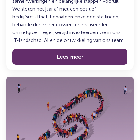
samenwerkingen en belangrijke stappen vooruit.
We sloten het jaar af met een positief
bedrijfsresultaat, behaalden onze doelstellingen,
behandelden meer dossiers en realiseerden
omzetgroei. Tegelijkertijd investeerden we in ons
IT-landschap, AI en de ontwikkeling van ons team.
Lees meer
Lees
meer
over:
Terugblik:
Jaarcongres
Schuldenketen
2026
–
Van