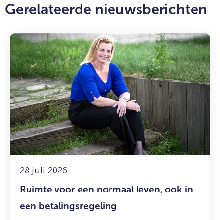
Gerelateerde nieuwsberichten
Lees
meer
over:
Ruimte
voor
een
normaal
leven,
ook
in
een
betalingsregeling
28 juli 2026
Ruimte voor een normaal leven, ook in
een betalingsregeling