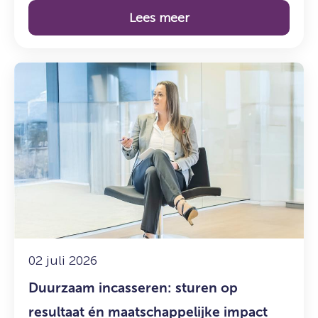
Lees meer
Lees
meer
over:
Duurzaam
incasseren:
sturen
op
resultaat
én
maatschappelijke
impact
02 juli 2026
Duurzaam incasseren: sturen op
resultaat én maatschappelijke impact