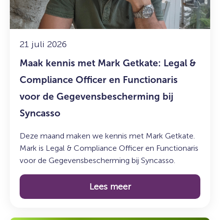
Legal
&
Compliance
Officer
21 juli 2026
en
Maak kennis met Mark Getkate: Legal &
Functionaris
voor
Compliance Officer en Functionaris
de
voor de Gegevensbescherming bij
Gegevensbescherming
Syncasso
bij
Syncasso
Deze maand maken we kennis met Mark Getkate.
Mark is Legal & Compliance Officer en Functionaris
voor de Gegevensbescherming bij Syncasso.
Lees meer