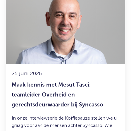
meer
over:
Maak
kennis
met
Mesut
Tasci:
teamleider
Overheid
en
gerechtsdeurwaarder
25 juni 2026
bij
Maak kennis met Mesut Tasci:
Syncasso
teamleider Overheid en
gerechtsdeurwaarder bij Syncasso
In onze interviewserie de Koffiepauze stellen we u
graag voor aan de mensen achter Syncasso. Wie