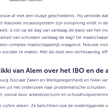
ssie af met een stukje geschiedenis. Hij vertelde dat
 klassieke incassosysteem zijn oorsprong vindt in de 
eelt, is tot op de dag van vandaag de basis van het i
liteit van schulden vandaag de dag? De maatschappij 
r een complex maatschappelijk vraagstuk. Nieuwe inz
ocialer te maken. Met als doel een rechtvaardig, eff
kki van Alem over het IBO en de a
urg (Sociale Zaken en Werkgelegenheid) en Nikki van A
ten uit het onderzoek naar problematische schulden.
ten, vooral door arbeidsverzuim en schuldhulpverlenin
e cijfers alleen. Ze belichtten ook de onderliggende