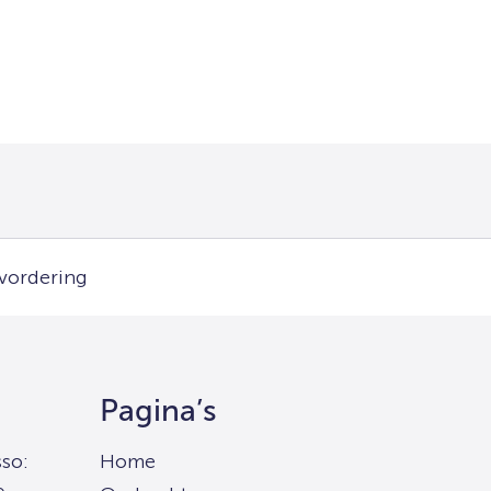
nvordering
Pagina’s
so:
Home