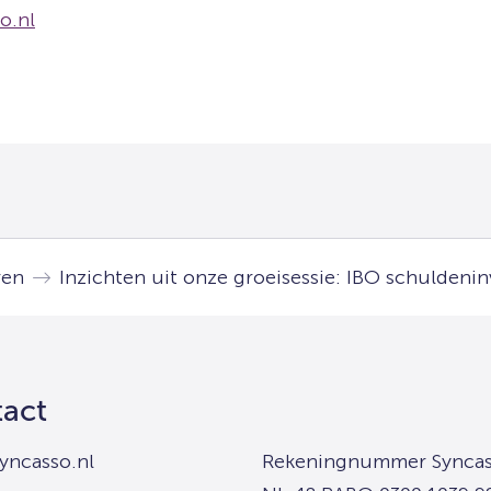
o.nl
ren
Inzichten uit onze groeisessie: IBO schuldeni
act
yncasso.nl
Rekeningnummer Syncas