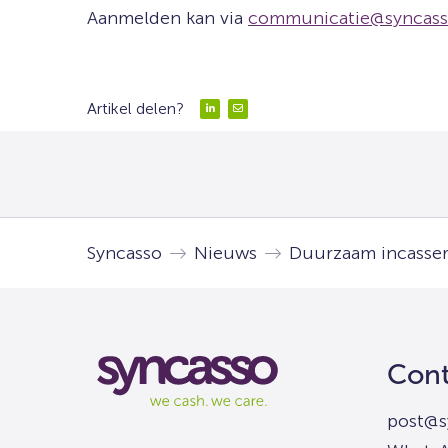
Aanmelden kan via
communicatie@syncass
Artikel delen?
Delen
Delen
via
via
LinkedIn
Email
Syncasso
Nieuws
Duurzaam incasse
Syncasso
Cont
We
cash
post@s
we