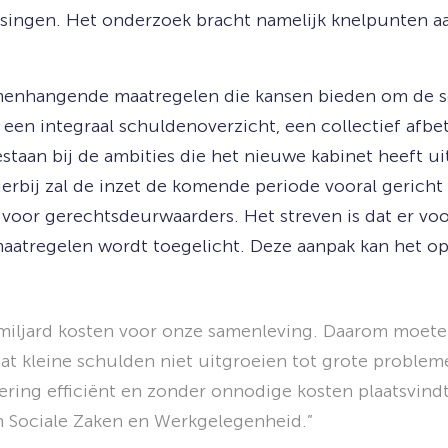
ssingen. Het onderzoek bracht namelijk knelpunten a
amenhangende maatregelen die kansen bieden om de 
 een integraal schuldenoverzicht, een collectief afbe
estaan bij de ambities die het nieuwe kabinet heeft ui
ierbij zal de inzet de komende periode vooral gericht
t voor gerechtsdeurwaarders. Het streven is dat er v
aatregelen wordt toegelicht. Deze aanpak kan het op
5 miljard kosten voor onze samenleving. Daarom moe
at kleine schulden niet uitgroeien tot grote proble
dering efficiënt en zonder onnodige kosten plaatsvin
an Sociale Zaken en Werkgelegenheid.