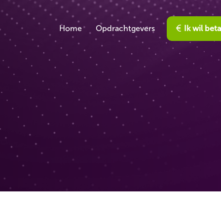
Home
Opdrachtgevers
Ik wil bet