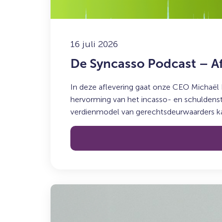
met
Don
Ceder
16 juli 2026
De Syncasso Podcast – A
In deze aflevering gaat onze CEO Michaël
hervorming van het incasso- en schuldenste
verdienmodel van gerechtsdeurwaarders kan
Lees
meer
over: