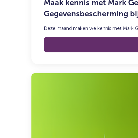
Maak kennis met Mark Get
voor
Gegevensbescherming bi
de
Gegevensbescherming
bij
Deze maand maken we kennis met Mark Getk
Syncasso
Lees
meer
over:
De
Syncasso
Podcast
–
Aflevering
6