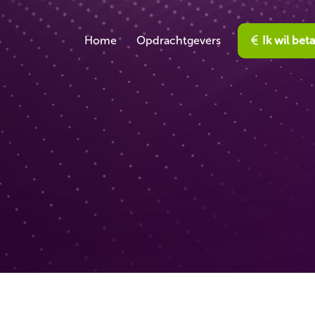
Home
Opdrachtgevers
Ik wil bet