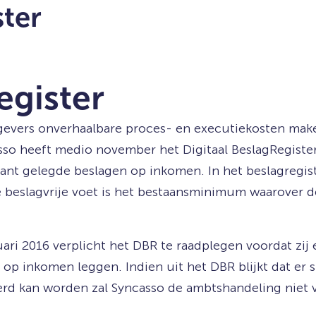
ster
egister
gevers onverhaalbare proces- en executiekosten make
asso heeft medio november het Digitaal BeslagRegist
-klant gelegde beslagen op inkomen. In het beslagreg
e beslagvrije voet is het bestaansminimum waarover 
nuari 2016 verplicht het DBR te raadplegen voordat z
 op inkomen leggen. Indien uit het DBR blijkt dat er 
erd kan worden zal Syncasso de ambtshandeling niet v