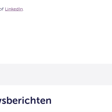
of
LinkedIn
.
wsberichten