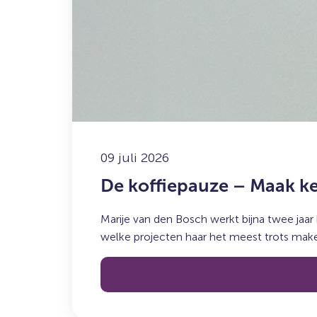
De
koffiepauze
–
Maak
kennis
met
Marije
09 juli 2026
De koffiepauze – Maak ke
Marije van den Bosch werkt bijna twee jaar 
welke projecten haar het meest trots mak