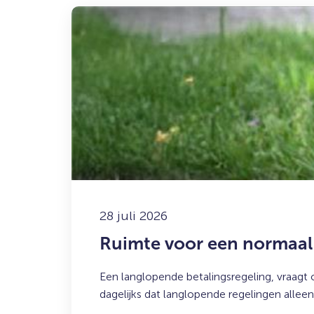
Lees
meer
over:
Ruimte
voor
een
normaal
leven,
ook
in
een
betalingsregeling
28 juli 2026
Ruimte voor een normaal 
Een langlopende betalingsregeling, vraagt
dagelijks dat langlopende regelingen allee