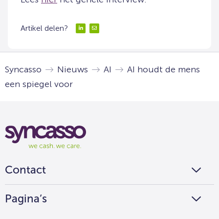
Artikel delen?
Delen
Delen
via
via
LinkedIn
Email
Syncasso
Nieuws
AI
AI houdt de mens
een spiegel voor
Syncasso
We
cash
we
Contact
care
Pagina’s