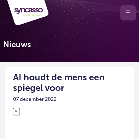
Selecteer
Ope
men
taal
van
de
Nieuws
website
AI houdt de mens een
spiegel voor
07 december 2023
AI