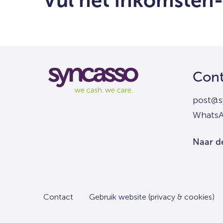
Vul het inkomsten- 
Syncasso
Cont
We
cash
post@s
we
Whats
care
Naar d
Contact
Gebruik website (privacy & cookies)