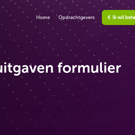
Home
Opdrachtgevers
Ik wil bet
itgaven formulier