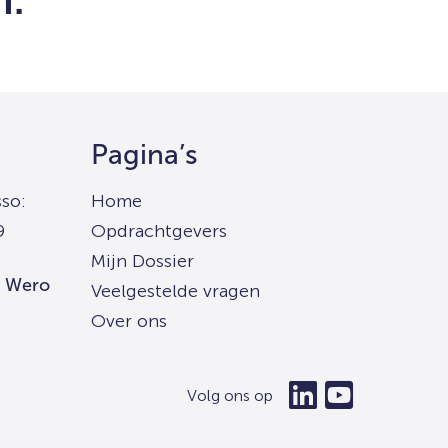
n.
Pagina’s
so:
Home
9
Opdrachtgevers
Mijn Dossier
| Wero
Veelgestelde vragen
Over ons
Volg ons op
Ga
Ga