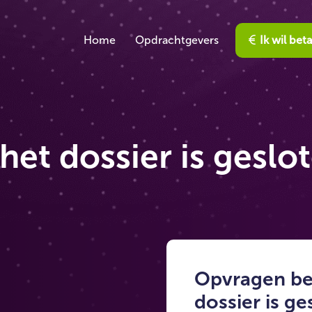
Home
Opdrachtgevers
Ik wil bet
het dossier is geslo
Opvragen bev
dossier is ge